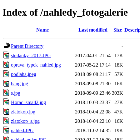
Index of /nahledy_fotogalerie
Name
Last modified
Size
Descrip
Parent Directory
-
studanky_2017.JPG
2017-04-01 21:54
17K
oprava_typek_nahled.jpg
2017-05-22 17:14
18K
podlaha.jpeg
2018-09-08 21:17
57K
bang.jpg
2018-09-08 21:30
16K
s.jpg
2018-09-09 23:46
303K
Horac_small2.jpg
2018-10-03 23:37
27K
zlatokop.jpg
2018-10-04 22:08
47K
zlatokop_s.jpg
2018-10-04 22:10
16K
nahled.JPG
2018-11-02 14:35
19K
nahled_gulas.JPG
2019-01-27 16:00
15K